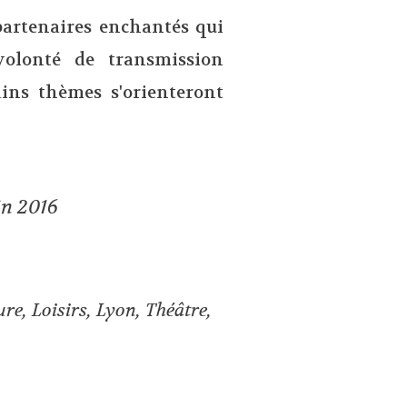
partenaires enchantés qui
volonté de transmission
hains thèmes s'orienteront
in 2016
ure
,
Loisirs
,
Lyon
,
Théâtre
,