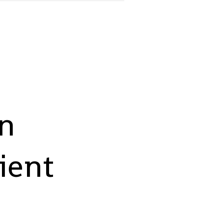
on
ient