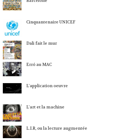
Barcelone
Cinquantenaire UNICEF
Dali fait le mur
Erró au MAC
L'application oeuvre
L'art et la machine
L.I.R, ou la lecture augmentée