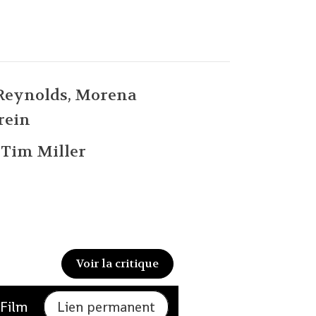
Reynolds, Morena
rein
:
Tim Miller
Voir la critique
 Film
Lien permanent