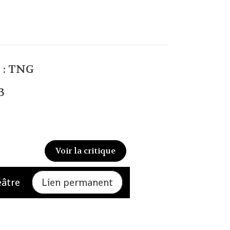
 :
TNG
3
Voir la critique
éâtre
Lien permanent