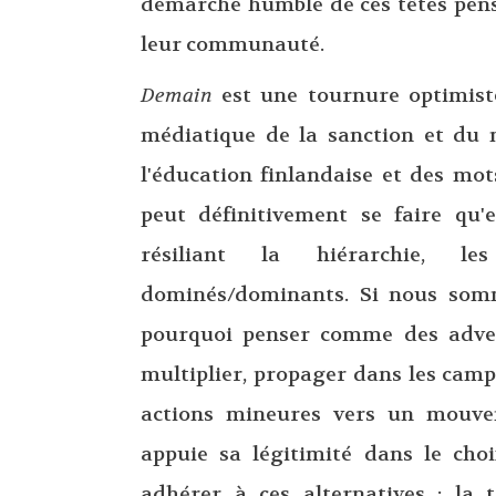
démarche humble de ces têtes pens
leur communauté.
Demain
est une tournure optimiste
médiatique de la sanction et du 
l'éducation finlandaise et des mo
peut définitivement se faire qu'
résiliant la hiérarchie, l
dominés/dominants. Si nous somm
pourquoi penser comme des adver
multiplier, propager dans les campa
actions mineures vers un mouve
appuie sa légitimité dans le cho
adhérer à ces alternatives : la 